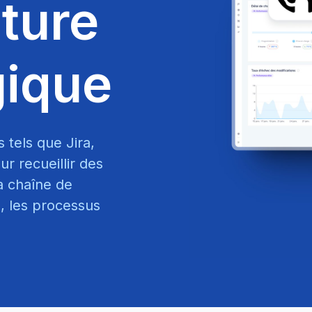
cture
gique
s tels que Jira,
r recueillir des
a chaîne de
e, les processus