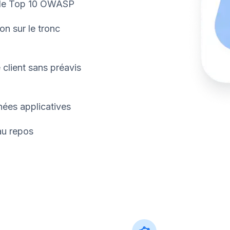
n le Top 10 OWASP
on sur le tronc
lient sans préavis
ées applicatives
au repos