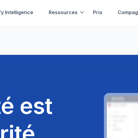
fy Intelligence
Ressources
Prix
Compag
té est
rité