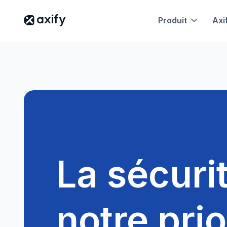
Produit
Axi
La sécuri
notre prio