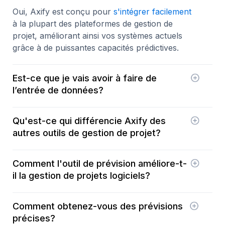
Oui, Axify est conçu pour
s'intégrer facilement
à la plupart des plateformes de gestion de
projet, améliorant ainsi vos systèmes actuels
grâce à de puissantes capacités prédictives.
Est-ce que je vais avoir à faire de
l’entrée de données?
Non! Toutes les données sont agrégées à partir
Qu'est-ce qui différencie Axify des
de vos outils, tout simplement.
autres outils de gestion de projet?
Contrairement aux outils de gestion de projet
Comment l'outil de prévision améliore-t-
traditionnels qui se concentrent sur le suivi et
il la gestion de projets logiciels?
les rapports, Axify se spécialise dans l'analyse
prédictive, offrant des prévisions avancées qui
En fournissant des prévisions précises sur les
aident à gérer de manière préventive les retards
Comment obtenez-vous des prévisions
dates de livraison des projets, l'outil aide les
potentiels et à optimiser les processus de
précises?
équipes à gérer plus efficacement leurs
livraison logicielle.