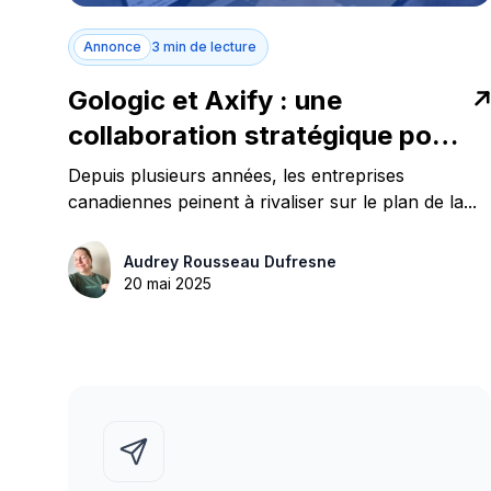
Annonce
3 min de lecture
Gologic et Axify : une
collaboration stratégique pour
propulser la productivité des
Depuis plusieurs années, les entreprises
équipes logicielles canadiennes
canadiennes peinent à rivaliser sur le plan de la...
Audrey Rousseau Dufresne
20 mai 2025