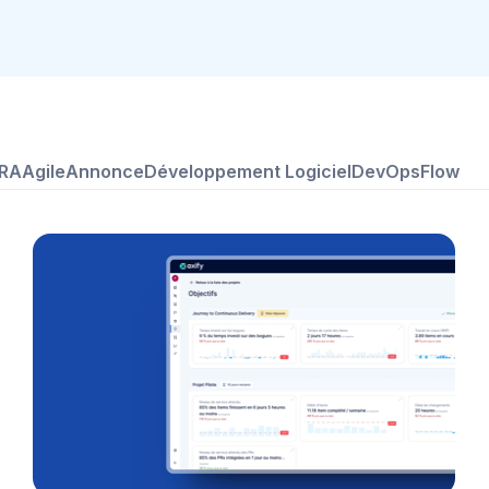
ORA
Agile
Annonce
Développement Logiciel
DevOps
Flow