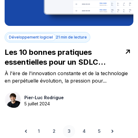
Développement logiciel
21 min de lecture
Les 10 bonnes pratiques
essentielles pour un SDLC
efficace
À l'ère de l'innovation constante et de la technologie
en perpétuelle évolution, la pression pour...
Pier-Luc Rodrigue
5 juillet 2024
1
2
3
4
5
Précédent
Suivant