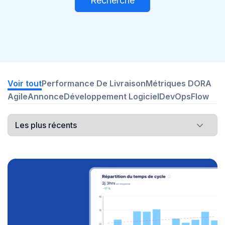
Recherche
Voir tout
Performance De Livraison
Métriques DORA
Agile
Annonce
Développement Logiciel
DevOps
Flow